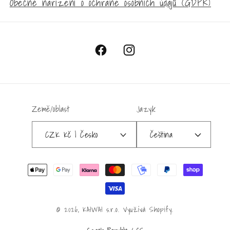
Obecné nařízení o ochraně osobních údajů (GDPR)
Facebook
Instagram
Země/oblast
Jazyk
CZK Kč | Česko
Čeština
Platební
metody
© 2026,
KAIWAI s.r.o.
Využívá Shopify.