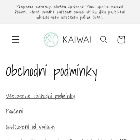
Přejít k
Přeprava zahrnuje službu GoGreen Plus: specializované
obsahu
řešení, které pomáhá snižovat emise uhlíku díky používání
udržitelného leteckého paliva (SAF).
Košík
Obchodní podmínky
Všeobecné obchodní podmínky
Poučení
Odstoupení od smlouvy