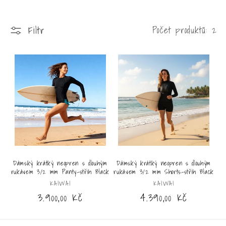
e
Filtr
Počet produktů: 2
:
Dámský krátký neopren s dlouhým
Dámský krátký neopren s dlouhým
rukávem 3/2 mm Panty-střih Black
rukávem 3/2 mm Shorts-střih Black
Dodavatel:
Dodavatel:
KAIWAI
KAIWAI
Běžná
3.900,00 Kč
Běžná
4.390,00 Kč
cena
cena