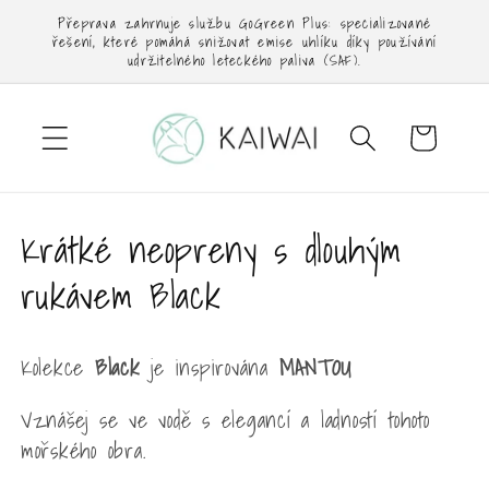
Přejít k
Přeprava zahrnuje službu GoGreen Plus: specializované
obsahu
řešení, které pomáhá snižovat emise uhlíku díky používání
udržitelného leteckého paliva (SAF).
Košík
K
Krátké neopreny s dlouhým
o
rukávem Black
l
Kolekce
Black
je inspirována
MANTOU
e
k
Vznášej se ve vodě s elegancí a ladností tohoto
mořského obra.
c