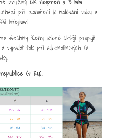
ně pružný
CR neopren s 3 mm
ochází při zanoření k nalévání vodou a
ší hřejivost.
ro všechny ženy, které chtějí propojit
a vypadat tak při adrenalinových (a
sky.
republice (v EU).