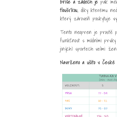
břiše a zádech je
pak mé
tloušťkou
, díky kterému ned
který zároveň poskytuje vyš
Tento neopren je prostě p
funkčnost s módními prvky 
jiných) sportech velmi žen
Navrženo a ušito v České 