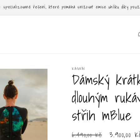
specializované řešení, které pomáhá snižovat emise uhlíku díky použív
Z
e
m
ě
KAIWAI
/
Dámský krát
o
dlouhým ruk
b
l
střih mBlue
a
s
Běžná
Výprodejov
3.900,00 K
6.490,00 Kč
t