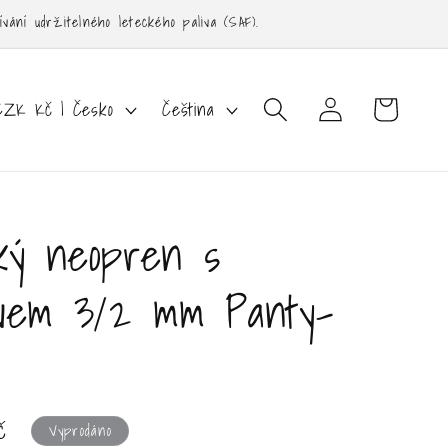
ání udržitelného leteckého paliva (SAF).
Přihlásit
J
Košík
CZK Kč | Česko
Čeština
se
a
z
y
k
ký neopren s
ávem 3/2 mm Panty-
á
č
Vyprodáno