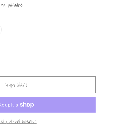
 na pokladně.
prodaná
bo
dostupná
rianta
Vyprodáno
lší platební možnosti