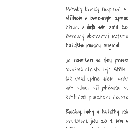
3/2
3/2
Dámský krátký neopren s
mm
mm
Panty-
Panty-
střihem a barevným zprac
střih
střih
křivky a
dodá vám pocit že
mBlue
mBlue
Barevný abstraktní materiál
každého kousku originál.
Je
navržen ve dvou proved
odvážná chcete být.
Střih
tak snad úplně všem. Krás
vám pohodlí při jakémkoli p
kombinaci použitého neopre
Rukávy, boky
a kalhotk
y
, kd
pružnosti,
j
sou ze
2 mm su