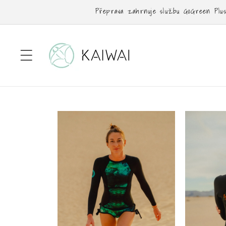
Přejít k
Přeprava zahrnuje službu GoGreen Plus: 
obsahu
Přejít na
informace
o
produktu