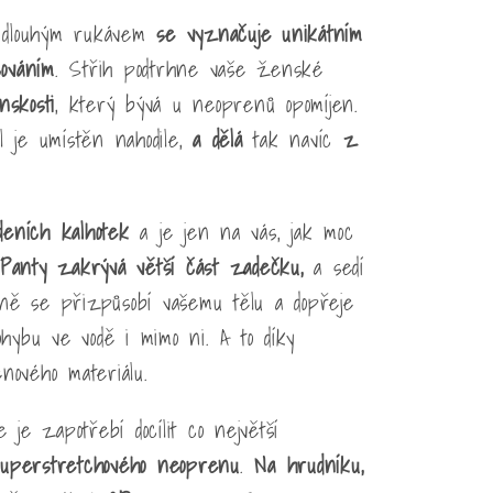
 dlouhým rukávem
se vyznačuje unikátním
ováním
. Střih podtrhne vaše ženské
nskosti
, který bývá u neoprenů opomíjen.
 je umístěn nahodile,
a dělá
tak navíc
z
eních kalhotek
a je jen na vás, jak moc
Panty zakrývá větší část zadečku,
a sedí
ně se přizpůsobí vašemu tělu a dopřeje
ohybu ve vodě i mimo ni. A to díky
nového materiálu.
e je zapotřebí docílit co největší
perstretchov
ého
neopren
u
.
Na hrudníku,